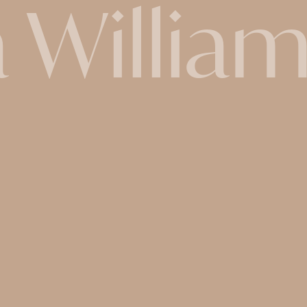
a Willi
ia Willia
drag