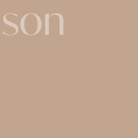
amson
mson